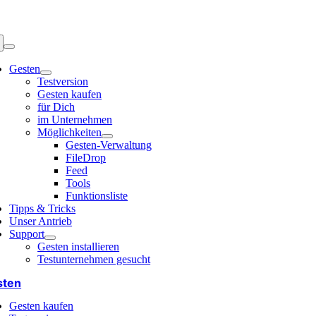
Zum
Inhalt
springen
gle
igation
Gesten
Testversion
Gesten kaufen
für Dich
im Unternehmen
Möglichkeiten
Gesten-Verwaltung
FileDrop
Feed
Tools
Funktionsliste
Tipps & Tricks
Unser Antrieb
Support
Gesten installieren
Testunternehmen gesucht
sten
Gesten kaufen