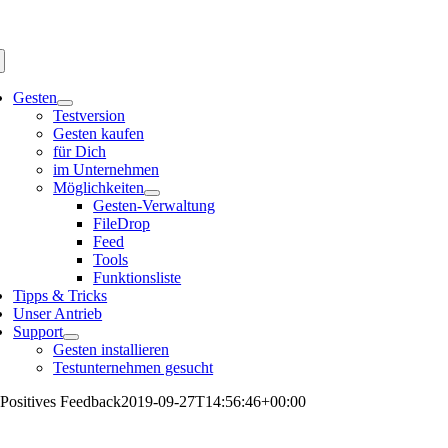
Zum
Inhalt
springen
gle
igation
Gesten
Testversion
Gesten kaufen
für Dich
im Unternehmen
Möglichkeiten
Gesten-Verwaltung
FileDrop
Feed
Tools
Funktionsliste
Tipps & Tricks
Unser Antrieb
Support
Gesten installieren
Testunternehmen gesucht
Positives Feedback
2019-09-27T14:56:46+00:00